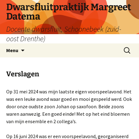
Dwarsfluitpraktijk Margreet
Datema
Docente dwarsfluit, Schoonebeek (zuid-
oost Drenthe)
Ga
Zoeken
Menu
naar
naar:
de
inhoud
Verslagen
Op 31 mei 2024 was mijn laatste eigen voorspeelavond. Het
was een leuke avond waar goed en mooi gespeeld werd. Ook
door onze oudste zoon Johan op saxofoon. Beide zoons
waren aanwezig. Een goed einde! Met op het eind bloemen
van mijn ensemble en 2 collega’s.
Op 16 juni 2024 was er een voorspeelavond, georganiseerd